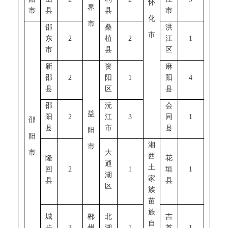
怀
界
市
县
县
市
化
市
邵
桑
洪
市
东
2
植
2
江
1
市
县
区
新
资
麻
邵
2
阳
1
阳
4
县
区
县
邵
沅
会
益
阳
2
江
3
同
1
邵
县
市
县
阳
阳
湘
市
市
大
西
隆
花
通
土
回
2
1
垣
1
湖
家
县
县
区
族
苗
族
城
郴
北
吉
自
步
3
州
湖
1
首
1