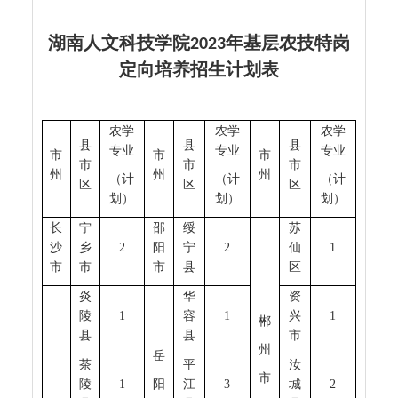
湖南人文科技学院
年基层农技特岗
2023
定向培养招生计划表
农学
农学
农学
县
县
县
专业
专业
专业
市
市
市
市
市
市
州
州
州
（计
（计
（计
区
区
区
划）
划）
划）
长
宁
邵
绥
苏
沙
乡
2
阳
宁
2
仙
1
市
市
市
县
区
炎
华
资
陵
1
容
1
兴
1
郴
县
县
市
州
岳
茶
平
汝
市
陵
1
阳
江
3
城
2