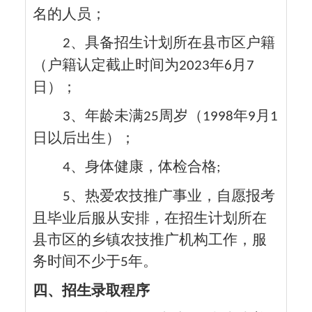
名的人员；
、具备招生计划所在县市区户籍
2
（户籍认定截止时间为
年
月
2023
6
7
日）；
、年龄未满
周岁（
年
月
3
25
1998
9
1
日以后出生）；
、身体健康，体检合格
4
;
、热爱农技推广事业，自愿报考
5
且毕业后服从安排，在招生计划所在
县市区的乡镇农技推广机构工作，服
务时间不少于
年。
5
四、招生录取程序