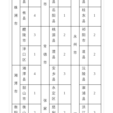
县
县
县
市
株
岳
桂
攸
洲
4
阳
1
东
1
县
县
县
市
醴
桃
祁
陵
3
源
2
阳
2
永
市
县
市
州
常
渌
澧
道
市
口
1
德
2
2
县
县
区
市
湘
安
沅
潭
4
乡
3
陵
3
湘
县
县
县
潭
韶
永
溆
市
山
1
定
1
浦
2
市
区
县
张
衡
衡
慈
洪
家
阳
山
2
利
2
江
3