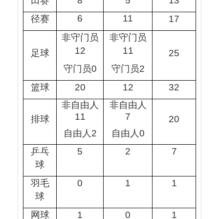
田赛
8
5
13
6
11
径赛
17
非守门员
非守门员
12
11
足球
25
守门员
0
守门员
2
篮球
20
12
32
非自由人
非自由人
11
7
排球
20
自由人
2
自由人
0
乒乓
5
2
7
球
羽毛
0
1
1
球
网球
1
0
1