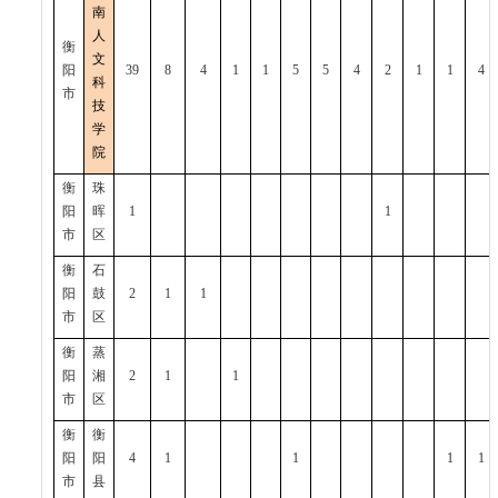
南
人
衡
文
阳
39
8
4
1
1
5
5
4
2
1
1
4
科
市
技
学
院
衡
珠
阳
晖
1
1
市
区
衡
石
阳
鼓
2
1
1
市
区
衡
蒸
阳
湘
2
1
1
市
区
衡
衡
阳
阳
4
1
1
1
1
市
县