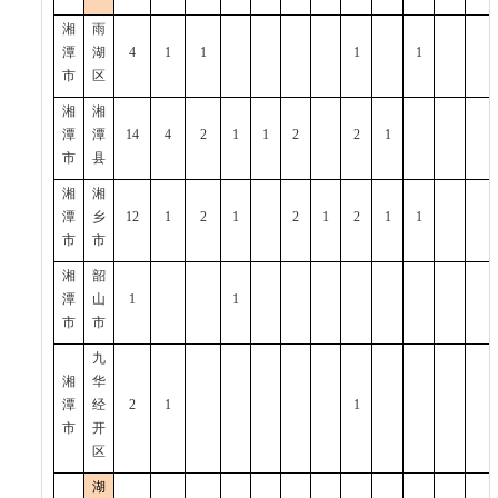
湘
雨
潭
湖
4
1
1
1
1
市
区
湘
湘
潭
潭
14
4
2
1
1
2
2
1
市
县
湘
湘
潭
乡
12
1
2
1
2
1
2
1
1
市
市
湘
韶
潭
山
1
1
市
市
九
湘
华
潭
经
2
1
1
市
开
区
湖