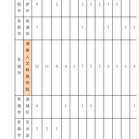
阳
罗
9
2
2
1
2
1
1
市
市
岳
临
阳
湘
5
1
1
1
1
市
市
湖
南
人
常
文
德
52
11
9
4
1
7
5
5
3
1
1
4
科
市
技
学
院
常
鼎
德
城
4
1
1
1
1
市
区
常
安
德
乡
3
2
1
市
县