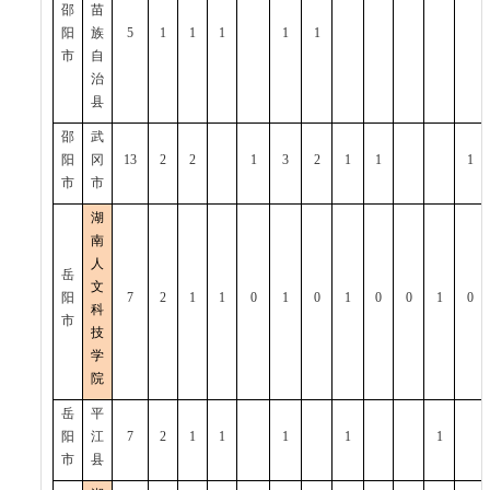
邵
苗
阳
族
5
1
1
1
1
1
市
自
治
县
邵
武
阳
冈
13
2
2
1
3
2
1
1
1
市
市
湖
南
人
岳
文
阳
7
2
1
1
0
1
0
1
0
0
1
0
科
市
技
学
院
岳
平
阳
江
7
2
1
1
1
1
1
市
县