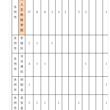
人
永
文
州
37
8
8
3
3
2
5
3
5
科
市
技
学
院
永
零
州
陵
2
1
1
市
区
冷
永
水
州
4
1
1
1
1
滩
市
区
永
祁
州
阳
1
1
市
县
永
东
州
安
5
1
1
1
1
1
市
县