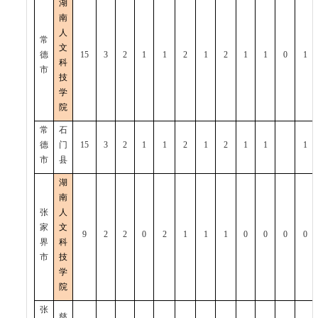
湖
南
人
常
文
德
15
3
2
1
1
2
1
2
1
1
0
1
科
市
技
学
院
常
石
德
门
15
3
2
1
1
2
1
2
1
1
1
市
县
湖
南
张
人
家
文
9
2
2
0
2
1
1
1
0
0
0
0
界
科
市
技
学
院
张
慈