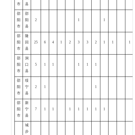
市
县
邵
邵
阳
阳
2
1
1
市
县
邵
隆
阳
回
25
6
4
1
2
3
3
2
1
1
1
市
县
邵
洞
阳
口
5
1
1
1
1
1
市
县
邵
绥
阳
宁
2
1
1
市
县
邵
新
阳
宁
7
1
1
1
1
1
1
1
市
县
城
步