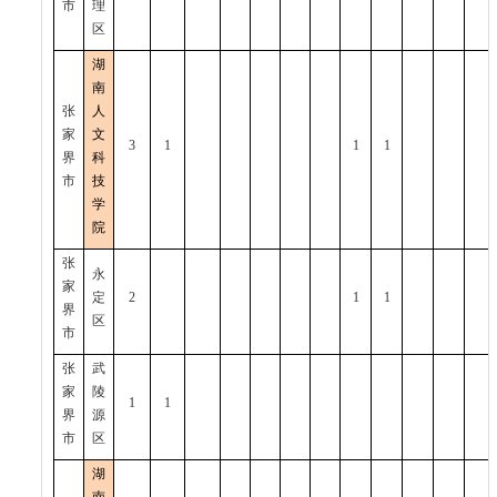
市
理
区
湖
南
张
人
家
文
3
1
1
1
界
科
市
技
学
院
张
永
家
定
2
1
1
界
区
市
张
武
家
陵
1
1
界
源
市
区
湖