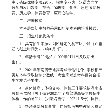
中，省级优师专项
220
人。招生专业为：汉语言文学、
数学与应用数学、英语、物理学、化学、思想政治教
育、历史学、体育教育、应用心理学。
二、培养模式
本科层次初中教师采用四年制本科的培养模式。
三、招生对象及条件
1
、具有招生来源计划所确定的县市区户籍（户籍
迁入截止时间为
2021
年
6
月
7
日）。
2
、年龄未满
22
周岁（
1999
年
9
月
1
日及以后出
生）。
3
、
2021
年湖南省普通高考成绩达到招生学校相应
类别本科录取控制分数线，考生高考选考科目符合招
生学校选科要求。
4
、身体健康，体检合格。体检工作要求按湖南省
教育考试院《关于做好
2021
年全省普通高等学校招生
体检工作的通知》（湘教考普字〔
2021
〕
5
号）执行。
5
、热爱基础教育事业，自愿报考初中教师公费定