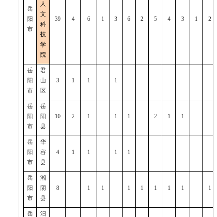
人
岳
文
阳
39
4
6
1
3
6
2
5
4
3
1
2
科
市
技
学
院
岳
君
阳
山
3
1
1
1
市
区
岳
岳
阳
阳
10
2
1
1
1
2
1
1
市
县
岳
华
阳
容
4
1
1
1
1
市
县
岳
湘
阳
阴
8
1
1
1
1
1
1
1
1
市
县
岳
汨