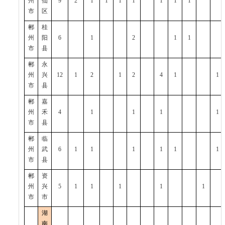
州
仙
9
2
1
1
1
1
1
1
1
市
区
郴
桂
州
阳
6
1
2
1
1
市
县
郴
永
州
兴
12
1
2
1
2
4
1
1
市
县
郴
嘉
州
禾
4
1
1
1
1
市
县
郴
临
州
武
6
1
1
1
1
1
1
市
县
郴
资
州
兴
5
1
1
1
1
1
市
市
湖
南