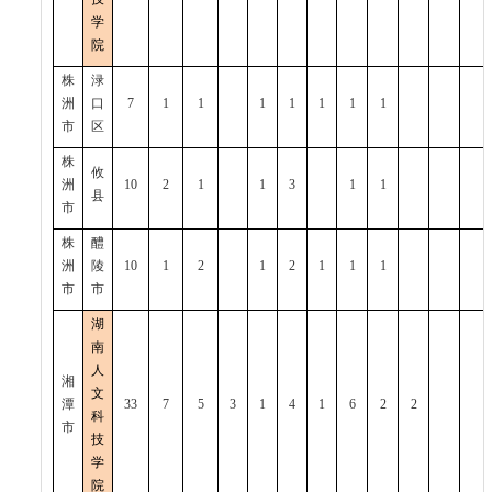
学
院
株
渌
洲
口
7
1
1
1
1
1
1
1
市
区
株
攸
洲
10
2
1
1
3
1
1
县
市
株
醴
洲
陵
10
1
2
1
2
1
1
1
市
市
湖
南
人
湘
文
潭
33
7
5
3
1
4
1
6
2
2
科
市
技
学
院