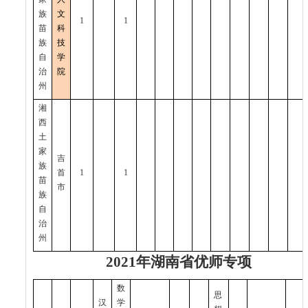
族
文
1
1
苗
科
族
技
自
学
治
院
州
湘
西
土
家
吉
族
首
1
1
苗
市
族
自
治
州
2021
年湖南省优师专项
数
思
汉
学