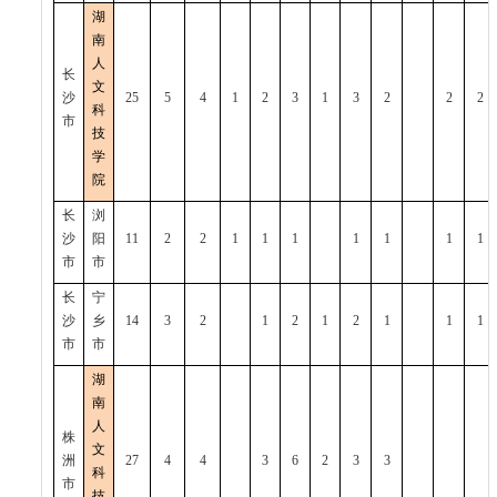
湖
南
人
长
文
沙
25
5
4
1
2
3
1
3
2
2
2
科
市
技
学
院
长
浏
沙
阳
11
2
2
1
1
1
1
1
1
1
市
市
长
宁
沙
乡
14
3
2
1
2
1
2
1
1
1
市
市
湖
南
人
株
文
洲
27
4
4
3
6
2
3
3
科
市
技