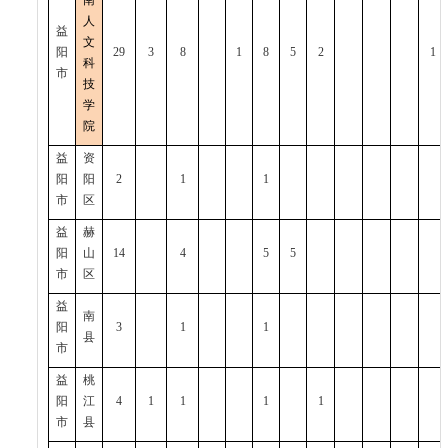
南
人
益
文
阳
29
3
8
1
8
5
2
1
科
市
技
学
院
益
资
阳
阳
2
1
1
市
区
益
赫
阳
山
14
4
5
5
市
区
益
南
阳
3
1
1
县
市
益
桃
阳
江
4
1
1
1
1
市
县