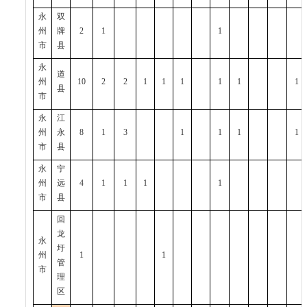
永
双
州
牌
2
1
1
市
县
永
道
州
10
2
2
1
1
1
1
1
1
县
市
永
江
州
永
8
1
3
1
1
1
1
市
县
永
宁
州
远
4
1
1
1
1
市
县
回
龙
永
圩
州
1
1
管
市
理
区