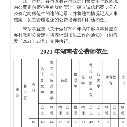
10
、市州、县市区教育行政部门负责本行政区域
内公费定向师范生的履约管理，建立诚信档案，公布
公费定向师范生的违约记录，并将违约情况记入人事
档案，负责管理退还的公费培养费用和违约金。
未尽事宜按《关于做好
2021
年高中起点本科层次
乡村教师公费定向培养计划招生工作的通知》（湘教
发〔
2021
〕
22
号）文件执行。
2021
年湖南省公费师范生
数
思
汉
学
想
语
与
物
历
化
政
体育教
应
言
应
英语
理
史
学
治
育
理
合
县
文
用
学
学
教
市
计
市
学
数
育
州
区
学
历
物
物
历
物
物
历
历
物
历
物
史
理
理
史
理
理
史
史
理
史
理
380
69
64
17
24
56
23
49
27
10
7
21