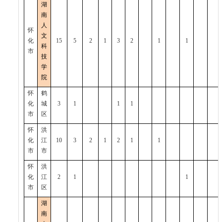
湖
南
人
怀
文
化
15
5
2
1
3
2
1
1
科
市
技
学
院
怀
鹤
化
城
3
1
1
1
市
区
怀
洪
化
江
10
3
2
1
2
1
1
市
市
怀
洪
化
江
2
1
1
市
区
湖
南