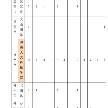
益
沅
阳
江
5
2
1
1
1
市
市
大
益
通
阳
1
1
湖
市
区
湖
南
人
郴
文
州
48
6
8
1
4
8
9
5
2
1
3
科
市
技
学
院
郴
北
州
湖
6
1
1
1
1
1
1
市
区
郴
苏