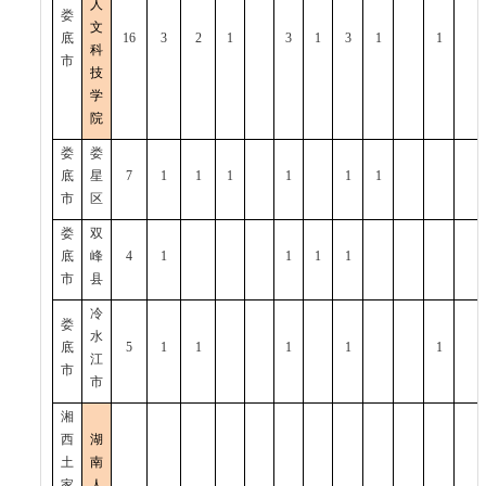
人
娄
文
底
16
3
2
1
3
1
3
1
1
科
市
技
学
院
娄
娄
底
星
7
1
1
1
1
1
1
市
区
娄
双
底
峰
4
1
1
1
1
市
县
冷
娄
水
底
5
1
1
1
1
1
江
市
市
湘
西
湖
土
南
家
人