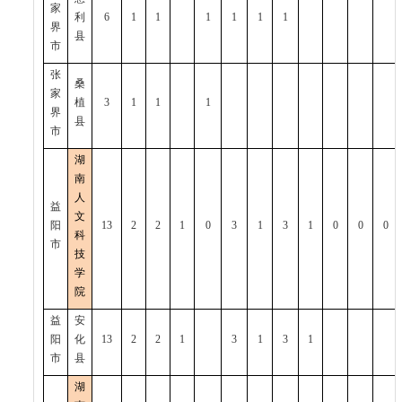
家
利
6
1
1
1
1
1
1
界
县
市
张
桑
家
植
3
1
1
1
界
县
市
湖
南
人
益
文
阳
13
2
2
1
0
3
1
3
1
0
0
0
科
市
技
学
院
益
安
阳
化
13
2
2
1
3
1
3
1
市
县
湖