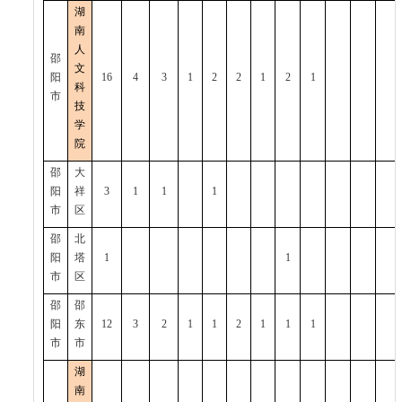
湖
南
人
邵
文
阳
16
4
3
1
2
2
1
2
1
科
市
技
学
院
邵
大
阳
祥
3
1
1
1
市
区
邵
北
阳
塔
1
1
市
区
邵
邵
阳
东
12
3
2
1
1
2
1
1
1
市
市
湖
南