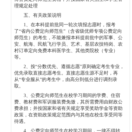
理规定处理
五、有关政策说明
1
、在本科提前批同一轮次填报志愿时，报考
了
“
省内公费定向师范生
”
（含省级优师专项公费定向
师范生）的考生，不能兼报本科提前批中的军事、公
安、航海、民航飞行学员、艺术、基层农技特岗、农
村订单定向免费本科医学生、其他类院校（专业）
等。
2
、按
“
分数优先、遵循志愿
”
原则确定考生专业，
优先录取直接志愿考生。直接志愿生源不足时，再
从
“
专业服从
”
的考生中，由高分到低分进行调剂录
取。
3
、公费定向师范生在校学习期间的学费、住宿
费、教材费和军训服装费免缴，其所需费用由财政公
费承担；并按国家和省有关规定享受奖助学金等资助
政策，在资助政策规定范围内与其他在校生享受同等
待遇。
4
、公费定向师范生在校学习期间，一律不得转