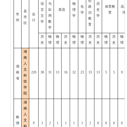
想
语
与
物
历
化
政
体育教
应
言
应
英语
理
史
县
学
治
育
理
市
合
文
用
学
学
市
教
州
计
学
数
区
育
学
历
物
物
历
物
物
历
历
物
历
物
史
理
理
史
理
理
史
史
理
史
理
湖
南
人
湖
文
南
220
38
31
13
16
32
23
33
13
5
5
9
科
省
技
学
院
湖
南
人
株
文
洲
9
1
2
1
1
1
1
2
0
0
0
0
科