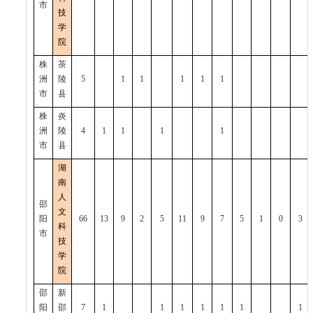
市
技
学
院
株
茶
洲
陵
5
1
1
1
1
1
市
县
株
炎
洲
陵
4
1
1
1
1
市
县
湖
南
人
邵
文
阳
66
13
9
2
5
11
9
7
5
1
0
3
科
市
技
学
院
邵
新
阳
邵
7
1
1
1
1
1
1
1