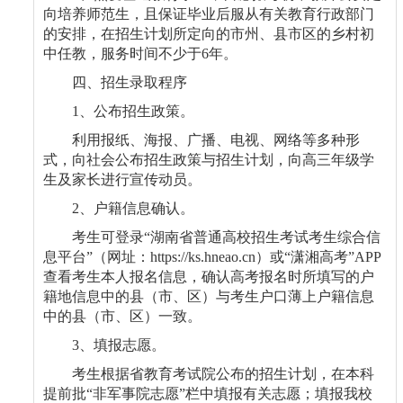
向培养师范生，且保证毕业后服从有关教育行政部门
的安排，在招生计划所定向的市州、县市区的乡村初
中任教，服务时间不少于
6
年。
四、招生录取程序
1
、公布招生政策。
利用报纸、海报、广播、电视、网络等多种形
式，向社会公布招生政策与招生计划，向高三年级学
生及家长进行宣传动员。
2
、户籍信息确认。
考生可登录
“
湖南省普通高校招生考试考生综合信
息平台
”
（网址：
https://ks.hneao.cn
）或
“
潇湘高考
”APP
查看考生本人报名信息，确认高考报名时所填写的户
籍地信息中的县（市、区）与考生户口薄上户籍信息
中的县（市、区）一致。
3
、填报志愿。
考生根据省教育考试院公布的招生计划，在本科
提前批
“
非军事院志愿
”
栏中填报有关志愿；填报我校